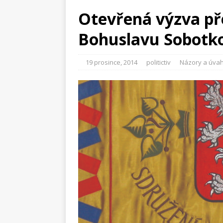
Otevřená výzva př
Bohuslavu Sobotk
19 prosince, 2014
politictiv
Názory a úva