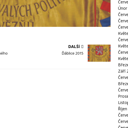
Červ
Únor
Červ
Červ
Červ
Květ
Červ
Květ
DALŠÍ
Červ
tného
Ďáblice 2015
Květ
Břez
Září 
Červ
Břez
Červ
Pros
List
Říjen
Červ
Červ
Červ