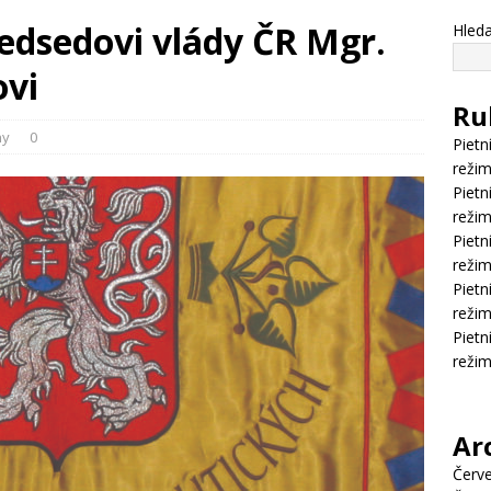
edsedovi vlády ČR Mgr.
Hleda
ovi
Ru
hy
0
Pietn
režim
Pietn
režim
Pietn
režim
Pietn
režim
Pietn
režim
Ar
Červ